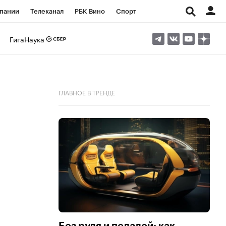
пании
Телеканал
РБК Вино
Спорт
ые проекты
Город
Стиль
Крипто
ГигаНаука
Спецпроекты СПб
Конференции СПб
ансы
Рынок наличной валюты
ГЛАВНОЕ В ТРЕНДЕ