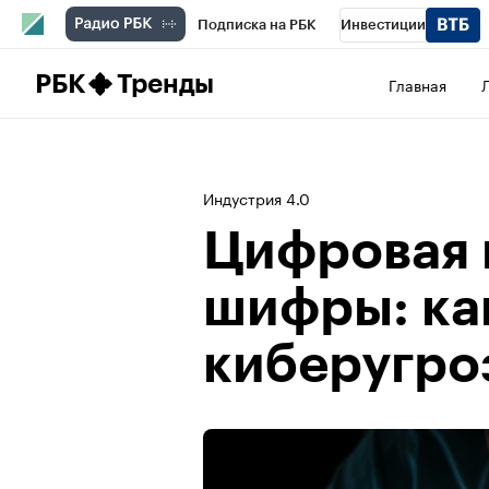
Подписка на РБК
Инвестиции
Школа управления РБК
РБК Образова
РБК
Тренды
Главная
РБК Бизнес-среда
Дискуссионный клу
Спецпроекты
Проверка контрагентов
Индустрия 4.0
Цифровая 
шифры: ка
киберугроз