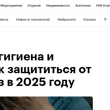
Мероприятия
Отрасли
Недвижимость
Autonews
РБК Ком
ние
РБК Курсы
РБК Life
Тренды
Визионеры
Национальн
Лента
Новости технологий
Нейросети
Космос
IT
б
Исследования
Кредитные рейтинги
Франшизы
Газета
Политика
Экономика
Бизнес
Технологии и медиа
Фин
гигиена и
к защититься от
 в 2025 году