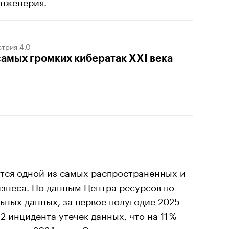
инженерия.
трия 4.0
самых громких кибератак XXI века
ется одной из самых распространенных и
изнеса. По
данным
Центра ресурсов по
ьных данных, за первое полугодие 2025
 инцидента утечек данных, что на 11 %
период 2024 года. Этот показатель уже