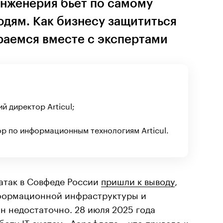
инженерия бьет по самому
юдям. Как бизнесу защититься
раемся вместе с экспертами
й директор Articul;
р по информационным технологиям Articul.
атак в Совфеде России
пришли к выводу
,
нформационной инфраструктуры и
н недостаточно. 28 июля 2025 года
боту IT-систем «Аэрофлота», что привело к