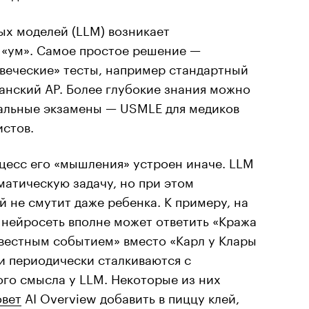
ых моделей (LLM) возникает
 «ум». Самое простое решение —
овеческие» тесты, например стандартный
анский AP. Более глубокие знания можно
альные экзамены — USMLE для медиков
истов.
цесс его «мышления» устроен иначе. LLM
атическую задачу, но при этом
й не смутит даже ребенка. К примеру, на
 нейросеть вполне может ответить «Кража
звестным событием» вместо «Карл у Клары
и периодически сталкиваются с
го смысла у LLM. Некоторые из них
овет
AI Overview добавить в пиццу клей,