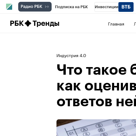
Подписка на РБК
Инвестиции
Школа управления РБК
РБК Образова
РБК
Тренды
Главная
РБК Бизнес-среда
Дискуссионный клу
Конференции СПб
Спецпроекты
П
Индустрия 4.0
Рынок наличной валюты
Что такое 
как оценив
ответов н