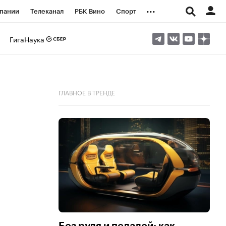
...
пании
Телеканал
РБК Вино
Спорт
ые проекты
Город
Стиль
Крипто
ГигаНаука
Спецпроекты СПб
логии и медиа
Финансы
ГЛАВНОЕ В ТРЕНДЕ