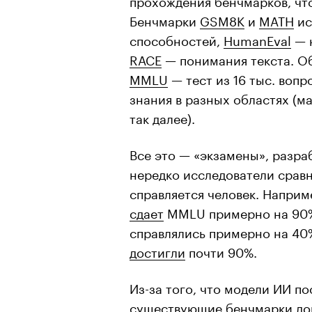
Бенчмарки
GSM8K
и
MATH
ис
способностей,
HumanEval
— 
RACE
— понимания текста. О
MMLU
— тест из 16 тыс. воп
знания в разных областях (м
так далее).
Все это — «экзамены», разра
нередко исследователи сравн
справляется человек. Наприм
сдает
MMLU примерно на 90%.
справлялись примерно на 40%
достигли
почти 90%.
Из-за того, что модели ИИ п
существующие бенчмарки дов