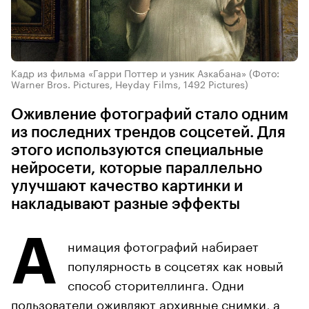
Кадр из фильма «Гарри Поттер и узник Азкабана»
(Фото:
Warner Bros. Pictures, Heyday Films, 1492 Pictures)
Оживление фотографий стало одним
из последних трендов соцсетей. Для
этого используются специальные
нейросети, которые параллельно
улучшают качество картинки и
накладывают разные эффекты
А
нимация фотографий набирает
популярность в соцсетях как новый
способ сторителлинга. Одни
пользователи оживляют архивные снимки, а