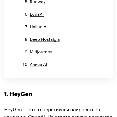
Runway
LunaAI
Hailuo AI
Deep Nostalgia
Midjourney
Алиса AI
1. HeyGen
HeyGen
— это генеративная нейросеть от
компании OpenAI. На старте сервис предлагал