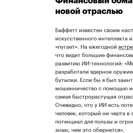
Финансовый обма
новой отраслью
Баффетт известен своим на
искусственного интеллекта и 
«пугает». На ежегодной
встр
что видит большие финансовы
развитию ИИ-технологий: «Мы
разработали ядерное оружие.
бутылки. Если бы я был заин
мошенничество с помощью ис
самая быстрорастущая отрасл
Очевидно, что у ИИ есть пот
человек, который ни черта в 
потенциал для пользы и огро
знаю, чем это обернется».