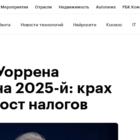
Мероприятия
Отрасли
Недвижимость
Autonews
РБК Ком
ние
РБК Курсы
РБК Life
Тренды
Визионеры
Национальн
Лента
Новости технологий
Нейросети
Космос
IT
б
Исследования
Кредитные рейтинги
Франшизы
Газета
роверка контрагентов
Политика
Экономика
Бизнес
Техно
Уоррена
а 2025-й: крах
ост налогов