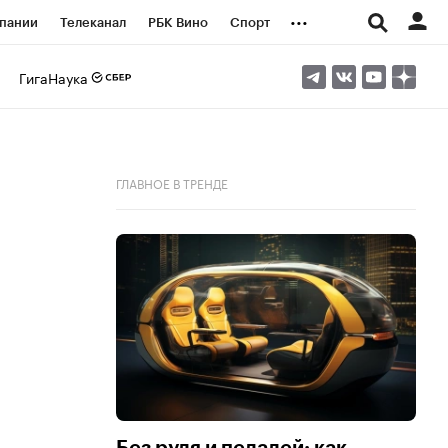
...
пании
Телеканал
РБК Вино
Спорт
ые проекты
Город
Стиль
Крипто
ГигаНаука
Спецпроекты СПб
логии и медиа
Финансы
ГЛАВНОЕ В ТРЕНДЕ