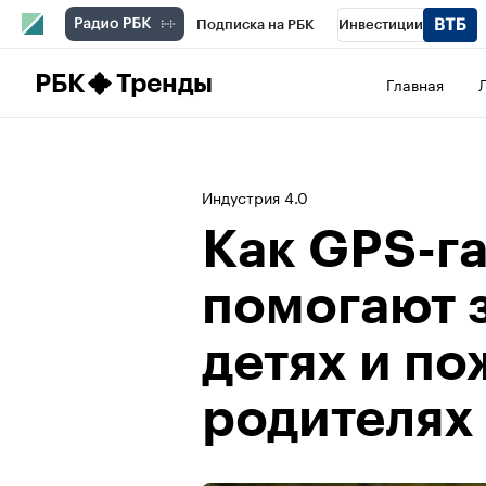
Подписка на РБК
Инвестиции
Школа управления РБК
РБК Образова
РБК
Тренды
Главная
РБК Бизнес-среда
Дискуссионный клу
Конференции СПб
Спецпроекты
П
Индустрия 4.0
Рынок наличной валюты
Как GPS-г
помогают 
детях и п
родителях