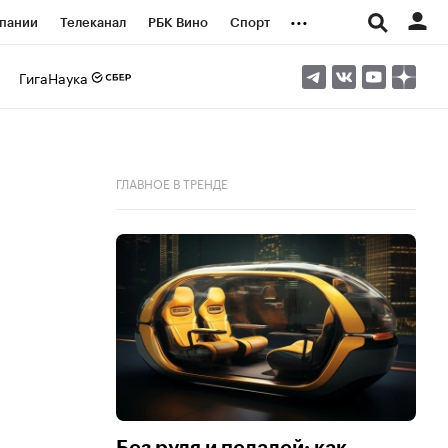
...
пании
Телеканал
РБК Вино
Спорт
ые проекты
Город
Стиль
Крипто
ГигаНаука
Спецпроекты СПб
логии и медиа
Финансы
ГЛАВНОЕ В ТРЕНДЕ