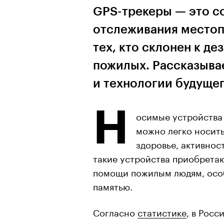
GPS-трекеры — это с
отслеживания местоп
тех, кто склонен к д
пожилых. Рассказыва
и технологии будуще
Н
осимые устройства
можно легко носить
здоровье, активнос
такие устройства приобретаю
помощи пожилым людям, особ
памятью.
Согласно
статистике
, в Росс