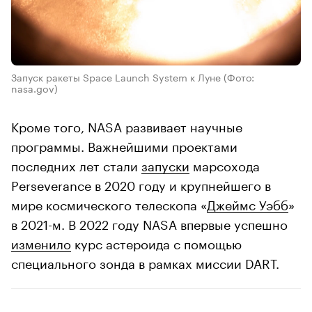
Запуск ракеты Space Launch System к Луне
(Фото:
nasa.gov)
Кроме того, NASA развивает научные
программы. Важнейшими проектами
последних лет стали
запуски
марсохода
Perseverance в 2020 году и крупнейшего в
мире космического телескопа «
Джеймс Уэбб
»
в 2021-м. В 2022 году NASA впервые успешно
изменило
курс астероида с помощью
специального зонда в рамках миссии DART.