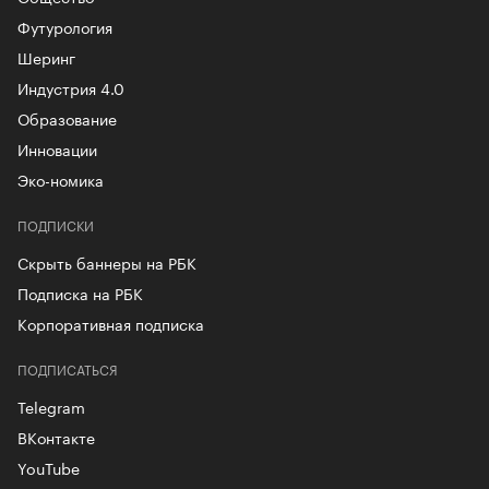
Футурология
Шеринг
Индустрия 4.0
Образование
Инновации
Эко-номика
ПОДПИСКИ
Скрыть баннеры на РБК
Подписка на РБК
Корпоративная подписка
ПОДПИСАТЬСЯ
Telegram
ВКонтакте
YouTube