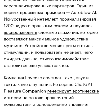
персонализированных партнеров. Один из
первых прорывных примеров — Autoblow AI.
Искусственный интеллект проанализировал
1200 видео с оральным сексом и
научился
воспроизводить
сложные движения, которые
доставляют максимальное удовольствие
мужчине. Устройство меняет ритм и стиль
стимуляции, и пользователь не знает, чего
ожидать дальше, отчего взаимодействие
становится еще увлекательнее.
Компания Lovense сочетает текст, звук и
тактильные ощущения. Ее сервис ChatGPT
Pleasure Companion
генерирует эротические
истории
на основе предпочтений
пользователя и одновременно управляет