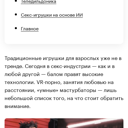
Теледильдоника
Секс-игрушки на основе ИИ
Главное
Традиционные игрушки для взрослых уже не в
тренде. Сегодня в секс-индустрии — как и в
любой другой — балом правят высокие
технологии. VR-порно, занятия любовью на
расстоянии, «умные» мастурбаторы — лишь
небольшой список того, на что стоит обратить
внимание.