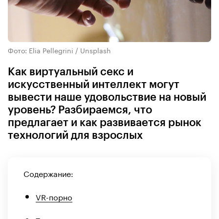
Фото: Elia Pellegrini / Unsplash
Как виртуальный секс и
искусственный интеллект могут
вывести наше удовольствие на новый
уровень? Разбираемся, что
предлагает и как развивается рынок
технологий для взрослых
Содержание:
VR-порно