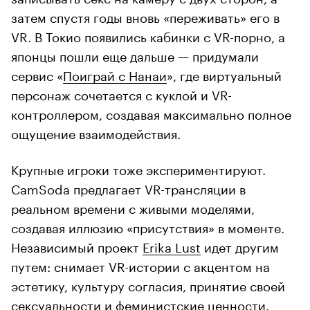
затем спустя годы вновь «переживать» его в
VR. В Токио появились кабинки с VR-порно, а
японцы пошли еще дальше — придумали
сервис «
Поиграй с Нанаи
», где виртуальный
персонаж сочетается с куклой и VR-
контроллером, создавая максимально полное
ощущение взаимодействия.
Крупные игроки тоже экспериментируют.
CamSoda предлагает VR-трансляции в
реальном времени с живыми моделями,
создавая иллюзию «присутствия» в моменте.
Независимый проект
Erika Lust
идет другим
путем: снимает VR-истории с акцентом на
эстетику, культуру согласия, принятие своей
сексуальности и феминистские ценности.