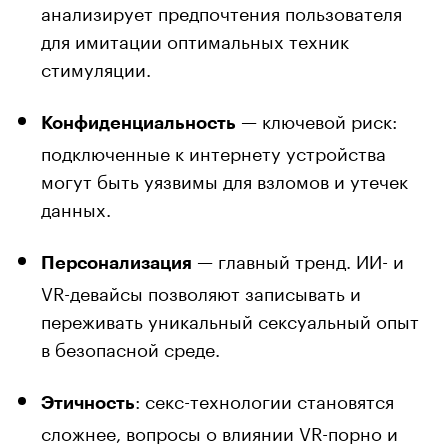
анализирует предпочтения пользователя
для имитации оптимальных техник
стимуляции.
— ключевой риск:
Конфиденциальность
подключенные к интернету устройства
могут быть уязвимы для взломов и утечек
данных.
— главный тренд. ИИ- и
Персонализация
VR-девайсы позволяют записывать и
переживать уникальный сексуальный опыт
в безопасной среде.
: секс-технологии становятся
Этичность
сложнее, вопросы о влиянии VR-порно и