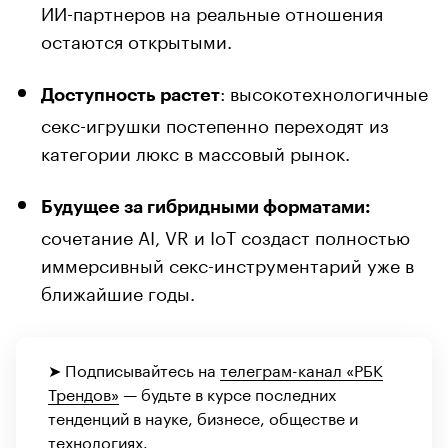
ИИ-партнеров на реальные отношения
остаются открытыми.
: высокотехнологичные
Доступность растет
секс-игрушки постепенно переходят из
категории люкс в массовый рынок.
Будущее за гибридными форматами:
сочетание AI, VR и IoT создаст полностью
иммерсивный секс-инструментарий уже в
ближайшие годы.
➤ Подписывайтесь на
телеграм-канал «РБК
Трендов»
— будьте в курсе последних
тенденций в науке, бизнесе, обществе и
технологиях.