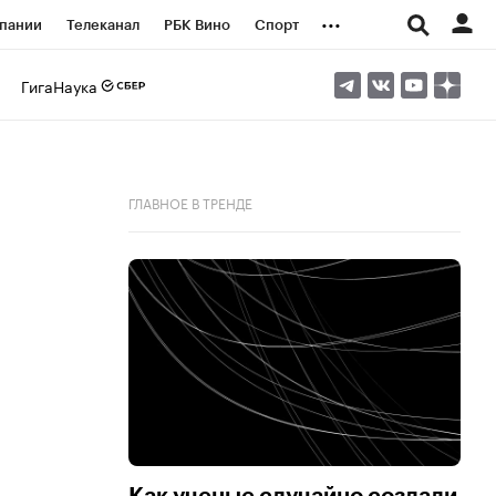
...
пании
Телеканал
РБК Вино
Спорт
ые проекты
Город
Стиль
Крипто
ГигаНаука
Спецпроекты СПб
логии и медиа
Финансы
ГЛАВНОЕ В ТРЕНДЕ