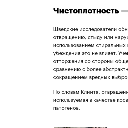
Чистоплотность —
Шведские исследователи обна
00:00
/
00:00
отвращению, стыду или нару
использованием стиральных 
убеждения это не влияет. Уче
отторжения со стороны обще
сравнению с более абстракт
сокращением вредных выбро
По словам Клинта, отвращен
используемая в качестве ко
патогенов.