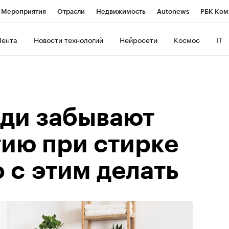
Мероприятия
Отрасли
Недвижимость
Autonews
РБК Ком
ние
РБК Курсы
РБК Life
Тренды
Визионеры
Национальн
Лента
Новости технологий
Нейросети
Космос
IT
б
Исследования
Кредитные рейтинги
Франшизы
Газета
роверка контрагентов
Политика
Экономика
Бизнес
Техно
ди забывают
гию при стирке
о с этим делать