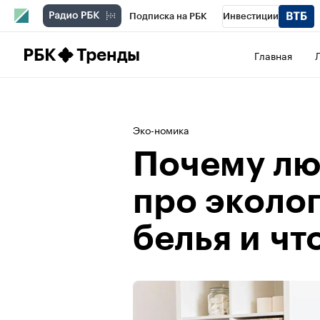
Подписка на РБК
Инвестиции
Школа управления РБК
РБК Образова
РБК
Тренды
Главная
РБК Бизнес-среда
Дискуссионный клу
Конференции СПб
Спецпроекты
П
Эко-номика
Рынок наличной валюты
Почему лю
про эколо
белья и чт