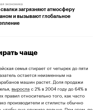
ная экономика
 свалки загрязняют атмосферу
аном и вызывают глобальное
епление
тирать чаще
йская семья стирает от четырех до пяти
оказатель остается неизменным на
арабанов машин растет. Доля продажи
елья,
выросла
с 2% в 2004 году до 64% в
х правил относительно того, как часто
ако производители и стилисты обычно
, чтобы она служила дольше. При этом, по