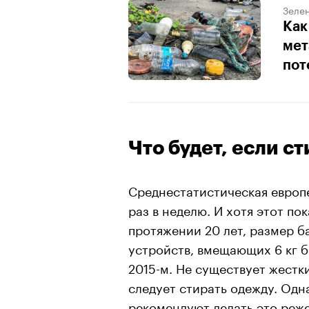
Зеле
Как
мет
пот
Что будет, если с
Среднестатистическая европе
раз в неделю. И хотя этот п
протяжении 20 лет, размер б
устройств, вмещающих 6 кг б
2015-м. Не существует жестки
следует стирать одежду. Одн
рекомендуют делать это реже