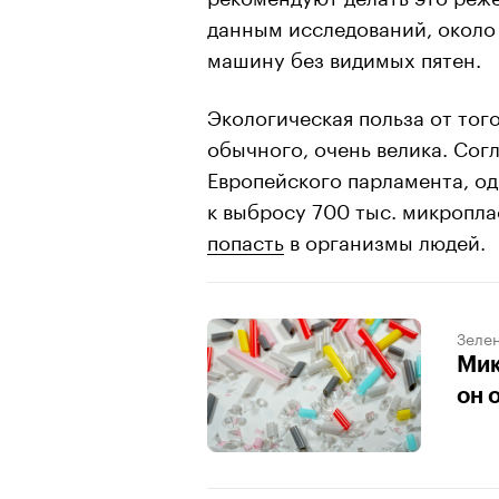
данным исследований, около
машину без видимых пятен.
Экологическая польза от того
обычного, очень велика. Сог
Европейского парламента, од
к выбросу 700 тыс. микропла
попасть
в организмы людей.
Зеле
Мик
он 