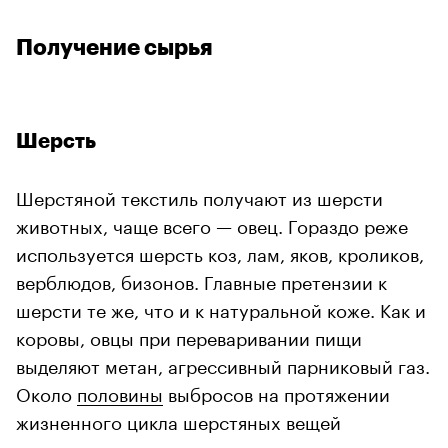
Получение сырья
Шерсть
Шерстяной текстиль получают из шерсти
животных, чаще всего — овец. Гораздо реже
используется шерсть коз, лам, яков, кроликов,
верблюдов, бизонов. Главные претензии к
00:00
/
00:00
шерсти те же, что и к натуральной коже. Как и
коровы, овцы при переваривании пищи
выделяют метан, агрессивный парниковый газ.
Около
половины
выбросов на протяжении
жизненного цикла шерстяных вещей
происходит именно на стадии разведения