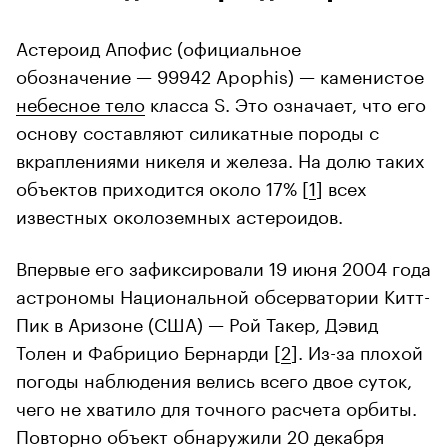
Астероид Апофис (официальное
обозначение — 99942 Apophis) — каменистое
небесное тело
класса S. Это означает, что его
основу составляют силикатные породы с
вкраплениями никеля и железа. На долю таких
объектов приходится около 17% [
1
] всех
известных околоземных астероидов.
Впервые его зафиксировали 19 июня 2004 года
астрономы Национальной обсерватории Китт-
Пик в Аризоне (США) — Рой Такер, Дэвид
Толен и Фабрицио Бернарди [
2
]. Из-за плохой
погоды наблюдения велись всего двое суток,
чего не хватило для точного расчета орбиты.
Повторно объект обнаружили 20 декабря