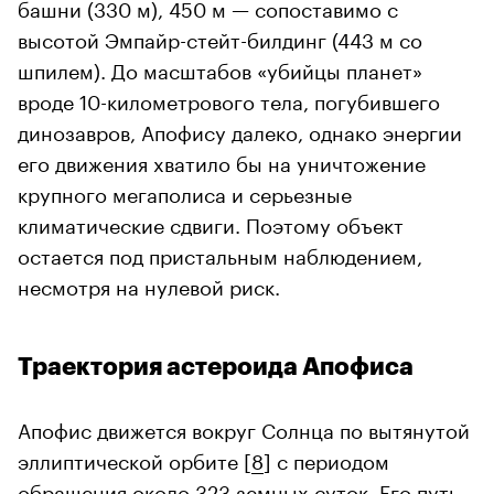
башни (330 м), 450 м — сопоставимо с
высотой Эмпайр-стейт-билдинг (443 м со
шпилем). До масштабов «убийцы планет»
вроде 10-километрового тела, погубившего
динозавров, Апофису далеко, однако энергии
его движения хватило бы на уничтожение
крупного мегаполиса и серьезные
климатические сдвиги. Поэтому объект
остается под пристальным наблюдением,
несмотря на нулевой риск.
Траектория астероида Апофиса
Апофис движется вокруг Солнца по вытянутой
эллиптической орбите [
8
] с периодом
обращения около 323 земных суток. Его путь