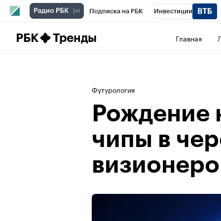
Подписка на РБК
Инвестиции
Школа управления РБК
РБК Образова
РБК
Тренды
Главная
РБК Бизнес-среда
Дискуссионный клу
Спецпроекты
Проверка контрагентов
Футурология
Рождение 
чипы в чер
визионеро