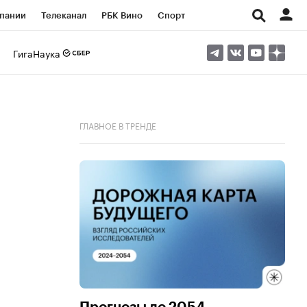
пании
Телеканал
РБК Вино
Спорт
ые проекты
Город
Стиль
Крипто
ГигаНаука
Спецпроекты СПб
Конференции СПб
ансы
Рынок наличной валюты
ГЛАВНОЕ В ТРЕНДЕ