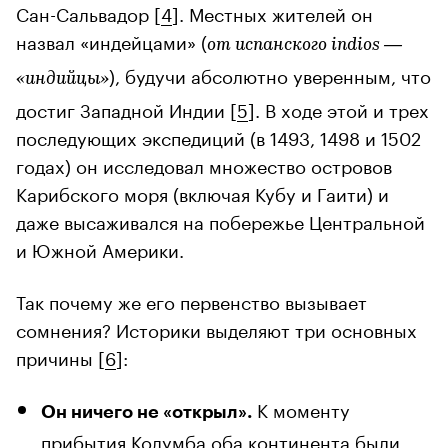
Сан-Сальвадор [
4
]. Местных жителей он
назвал «индейцами» (
от испанского indios —
), будучи абсолютно уверенным, что
«индийцы»
достиг Западной Индии [
5
]. В ходе этой и трех
последующих экспедиций (в 1493, 1498 и 1502
годах) он исследовал множество островов
Карибского моря (включая Кубу и Гаити) и
даже высаживался на побережье Центральной
и Южной Америки.
Так почему же его первенство вызывает
сомнения? Историки выделяют три основных
причины [
6
]:
К моменту
Он ничего не «открыл».
прибытия Колумба оба континента были