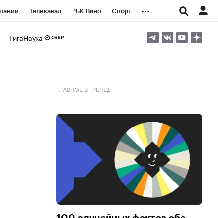
...
пании
Телеканал
РБК Вино
Спорт
ые проекты
Город
Стиль
Крипто
ГигаНаука
Спецпроекты СПб
логии и медиа
Финансы
ГЛАВНОЕ В ТРЕНДЕ