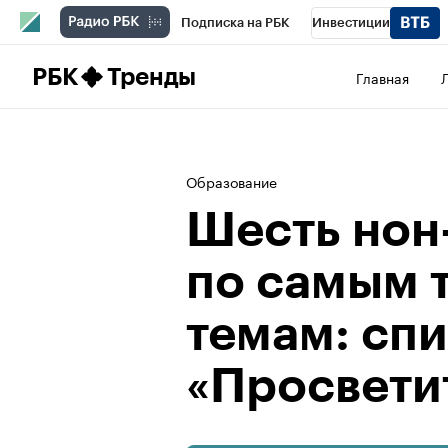
Подписка на РБК
Инвестиции
Школа управления РБК
РБК Образова
РБК
Тренды
Главная
РБК Бизнес-среда
Дискуссионный клу
Конференции СПб
Спецпроекты
П
Образование
Рынок наличной валюты
Шесть нон
по самым 
темам: сп
«Просвети