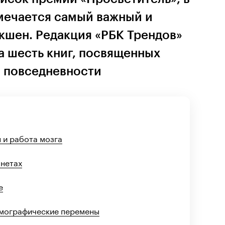
мечается самый важный и
кшен. Редакция «РБК Трендов»
а шесть книг, посвященных
 повседневности
 и работа мозга
анетах
е
емографические перемены