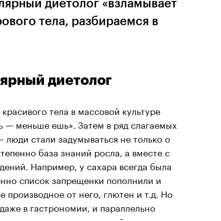
улярный диетолог «взламывает
рового тела, разбираемся в
лярный диетолог
 красивого тела в массовой культуре
ть — меньше ешь». Затем в ряд слагаемых
 люди стали задумываться не только о
степенно база знаний росла, а вместе с
дений. Например, у сахара всегда была
енно список запрещенки пополнили и
е производное от него, глютен и т.д. Но
 даже в гастрономии, и параллельно
наверняка слышали о чудодейственных