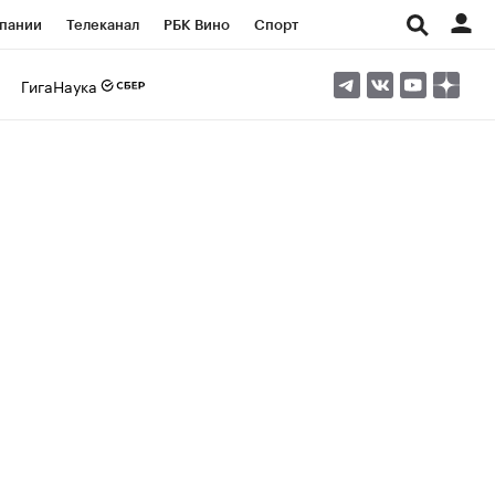
пании
Телеканал
РБК Вино
Спорт
ые проекты
Город
Стиль
Крипто
ГигаНаука
Спецпроекты СПб
Конференции СПб
ансы
Рынок наличной валюты