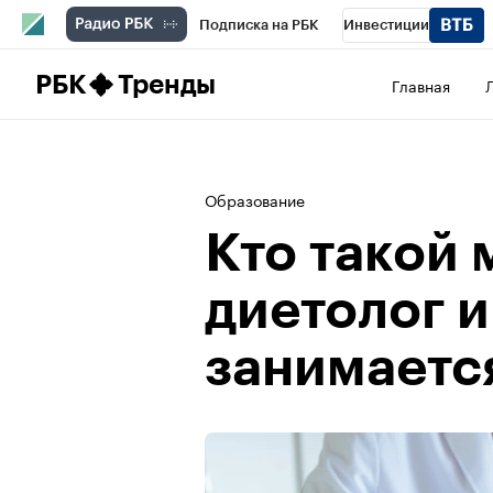
Подписка на РБК
Инвестиции
Школа управления РБК
РБК Образова
РБК
Тренды
Главная
РБК Бизнес-среда
Дискуссионный клу
Спецпроекты
Проверка контрагентов
Образование
Кто такой
диетолог и
занимаетс