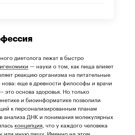
офессия
ного диетолога лежат в быстро
игеномики
— науки о том, как пища влияет
деляет реакцию организма на питательные
е нова: еще в древности философы и врачи
— это основа здоровья. Но только
енетике и биоинформатике позволили
ций к персонализированным планам
ов анализа ДНК и понимания молекулярных
илась
концепция
, что у каждого человека
ту или иную пищу. Именно на этом