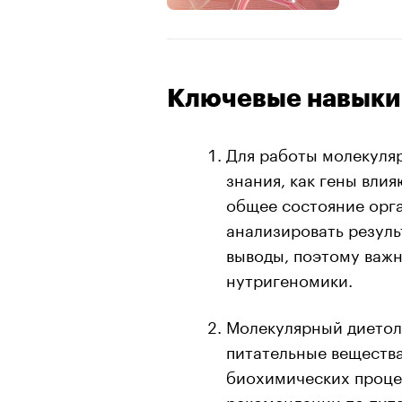
Ключевые навыки 
Для работы молекуля
знания, как гены вли
общее состояние орга
анализировать резуль
выводы, поэтому важн
нутригеномики.
Молекулярный диетоло
питательные вещества
биохимических проце
рекомендации по пит