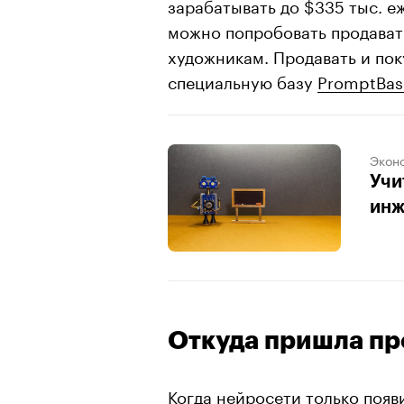
зарабатывать до $335 тыс. е
можно попробовать продават
художникам. Продавать и пок
специальную базу
PromptBas
Экон
Учи
инж
Откуда пришла п
Когда нейросети только появ