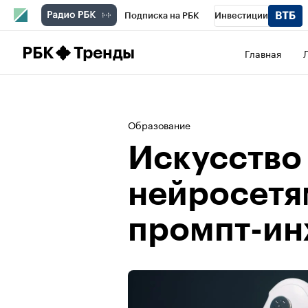
Подписка на РБК
Инвестиции
Школа управления РБК
РБК Образова
РБК
Тренды
Главная
РБК Бизнес-среда
Дискуссионный клу
Конференции СПб
Спецпроекты
П
Образование
Рынок наличной валюты
Искусство
нейросетя
промпт-ин