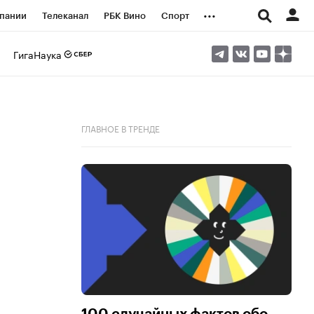
...
пании
Телеканал
РБК Вино
Спорт
ые проекты
Город
Стиль
Крипто
ГигаНаука
Спецпроекты СПб
логии и медиа
Финансы
ГЛАВНОЕ В ТРЕНДЕ