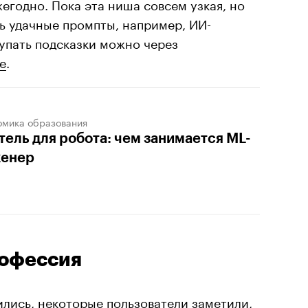
жегодно. Пока эта ниша совсем узкая, но
ь удачные промпты, например, ИИ-
упать подсказки можно через
e
.
омика образования
тель для робота: чем занимается ML-
енер
рофессия
ились, некоторые пользователи заметили,