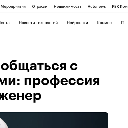
Мероприятия
Отрасли
Недвижимость
Autonews
РБК Ком
ние
РБК Курсы
РБК Life
Тренды
Визионеры
Национальн
Лента
Новости технологий
Нейросети
Космос
IT
б
Исследования
Кредитные рейтинги
Франшизы
Газета
роверка контрагентов
Политика
Экономика
Бизнес
Техно
 общаться с
ми: профессия
женер