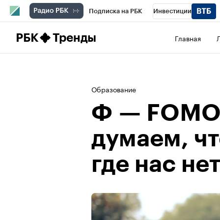
Подписка на РБК
Инвестиции
Школа управления РБК
РБК Образова
РБК
Тренды
Главная
РБК Бизнес-среда
Дискуссионный клу
Конференции СПб
Спецпроекты
П
Образование
Рынок наличной валюты
Ф — FOMO:
думаем, чт
где нас не