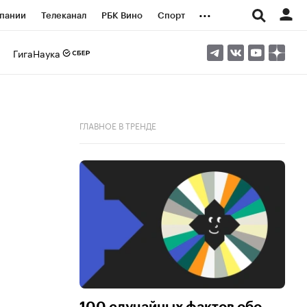
...
пании
Телеканал
РБК Вино
Спорт
ые проекты
Город
Стиль
Крипто
ГигаНаука
Спецпроекты СПб
логии и медиа
Финансы
ГЛАВНОЕ В ТРЕНДЕ