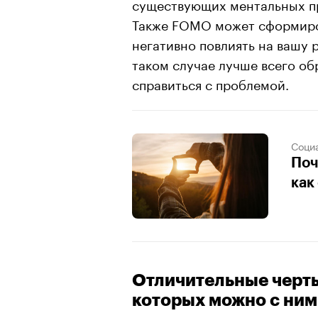
существующих ментальных пр
Также FOMO может сформиров
негативно повлиять на вашу 
таком случае лучше всего об
справиться с проблемой.
Соци
Поч
как
Отличительные черт
которых можно с ним