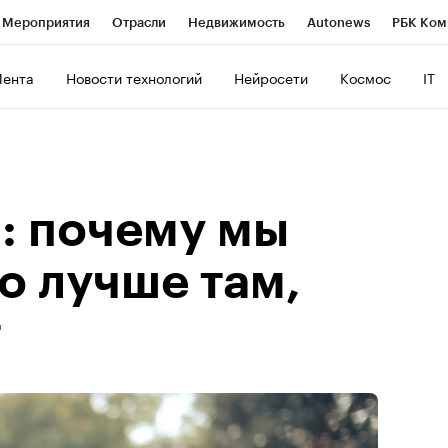
Мероприятия
Отрасли
Недвижимость
Autonews
РБК Ком
ние
РБК Курсы
РБК Life
Тренды
Визионеры
Национальн
Лента
Новости технологий
Нейросети
Космос
IT
б
Исследования
Кредитные рейтинги
Франшизы
Газета
роверка контрагентов
Политика
Экономика
Бизнес
Техно
 почему мы
о лучше там,
т