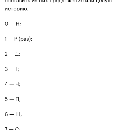
историю.
0 — Н;
1 — Р (раз);
2 — Д;
3 — Т;
4 — Ч;
5 — П;
6 — Ш;
7 — С;