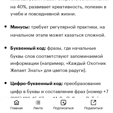
на 40%, развивает креативность, полезен в
учебе и повседневной жизни.
требует регулярной практики, на
Минусы:
начальном этапе может казаться сложной.
фразы, где начальные
Буквенный код:
буквы слов соответствуют запоминаемой
информации (например, «Каждый Охотник
Желает Знать» для цветов радуги).
преобразование
Цифро-буквенный код:
цифр в буквы и составление фраз (номер +7
(985) 123-45-67 → «МаВр ПеРевел ДеТей
Через Полное ШоСсе»).
Главная
Лента
Подписаться
Поделиться