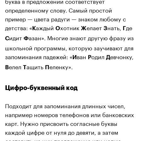
буква в предложении соответствует
определенному слову. Самый простой
пример — цвета радуги — знаком любому с
детства: «
аждый
хотник
елает
нать,
де
К
О
Ж
З
Г
идит
азан». Многие знают другую фразу из
С
Ф
школьной программы, которую заучивают для
запоминания падежей: «
ван
одил
евчонку,
И
Р
Д
елел
ащить
еленку».
В
Т
П
Цифро-буквенный код
Подходит для запоминания длинных чисел,
например номеров телефонов или банковских
карт. Нужно присвоить согласные буквы
каждой цифре от нуля до девяти, а затем
составить из них предложение или целую