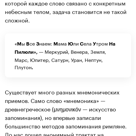
которой каждое слово связано с конкретным
небесным телом, задача становится не такой
сложной.
«
ы
се
наем:
ама
ли
ела
тром
М
В
З
М
Ю
С
У
На
Меркурий, Венера, Земля,
П
илюли», —
Марс, Юпитер, Сатурн, Уран, Нептун,
Плутон
.
Существует много разных мнемонических
приемов. Само слово «мнемоника» —
древнегреческое (μνημονικόν — искусство
запоминания), но впервые записали
большинство методов запоминания римляне.
До нас дошел анонимный трактат на