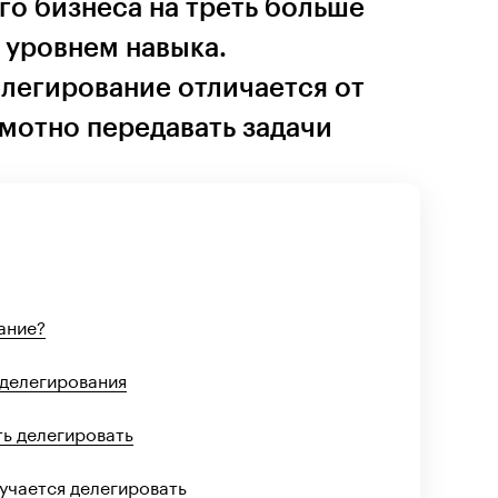
го бизнеса на треть больше
 уровнем навыка.
елегирование отличается от
амотно передавать задачи
ание?
 делегирования
ть делегировать
лучается делегировать