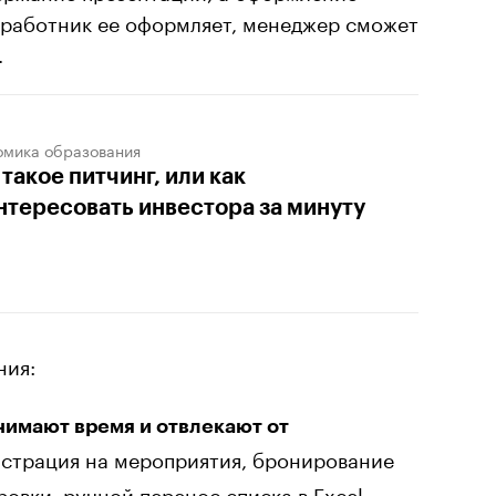
 работник ее оформляет, менеджер сможет
.
омика образования
 такое питчинг, или как
нтересовать инвестора за минуту
ния:
нимают время и отвлекают от
страция на мероприятия, бронирование
овки, ручной перенос списка в Excel-