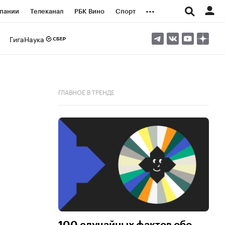
...
пании
Телеканал
РБК Вино
Спорт
ые проекты
Город
Стиль
Крипто
ГигаНаука
Спецпроекты СПб
логии и медиа
Финансы
ГЛАВНОЕ В ТРЕНДЕ