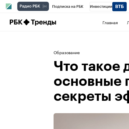
Подписка на РБК
Инвестиции
Школа управления РБК
РБК Образова
РБК
Тренды
Главная
РБК Бизнес-среда
Дискуссионный клу
Конференции СПб
Спецпроекты
П
Образование
Рынок наличной валюты
Что такое 
основные 
секреты э